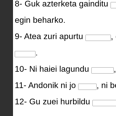
8- Guk azterketa gainditu
egin beharko.
9- Atea zuri apurtu
,
.
10- Ni haiei lagundu
11- Andonik ni jo
, ni 
12- Gu zuei hurbildu