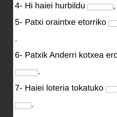
4- Hi haiei hurbildu
,
5- Patxi oraintxe etorriko
.
6- Patxik Anderri kotxea er
.
7- Haiei loteria tokatuko
.