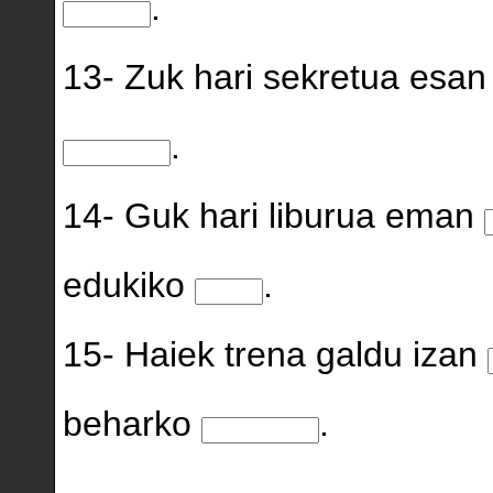
.
13- Zuk hari sekretua esa
.
14- Guk hari liburua eman
edukiko
.
15- Haiek trena galdu izan
beharko
.