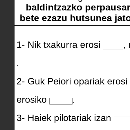
baldintzazko perpausa
bete ezazu hutsunea jator
1- Nik txakurra erosi
,
.
2- Guk Peiori opariak erosi
erosiko
.
3- Haiek pilotariak izan