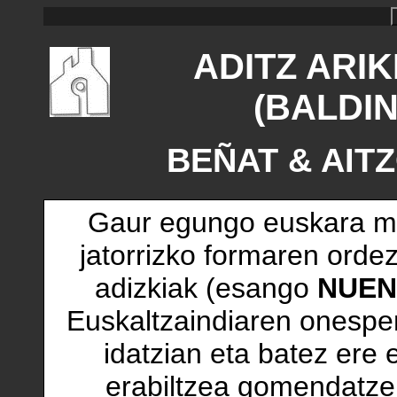
ADITZ ARI
(BALDI
BEÑAT & AITZO
Gaur egungo euskara mi
jatorrizko formaren ord
adizkiak (esango
NUEN
Euskaltzaindiaren onespe
idatzian eta batez ere 
erabiltzea gomendatzen