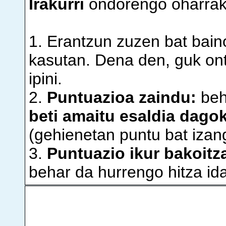
Irakurri
ondorengo oharrak 
1. Erantzun zuzen bat bain
kasutan. Dena den, guk on
ipini.
2.
Puntuazioa zaindu:
beh
beti amaitu esaldia dagok
(gehienetan puntu bat izan
3.
Puntuazio ikur bakoit
behar da hurrengo hitza idat