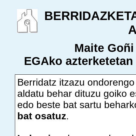
BERRIDAZKETA
A
Maite Goñ
EGA
ko azterketetan
Berridatz itzazu ondorengo 
aldatu behar dituzu goiko e
edo beste bat sartu behark
bat osatuz
.