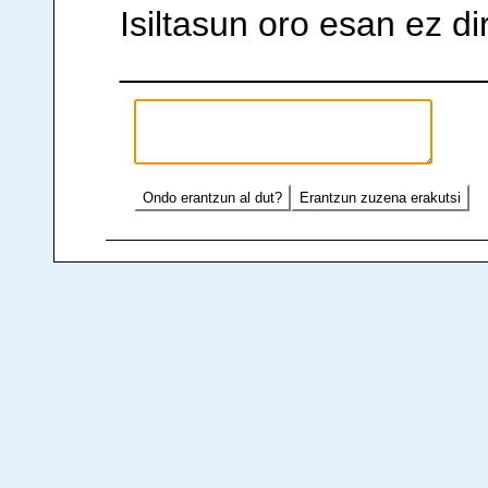
Isiltasun oro esan ez d
____________________
Ondo erantzun al dut?
Erantzun zuzena erakutsi