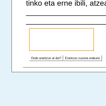
tinko eta erne ibili, atze
___________________
___________________
Ondo erantzun al dut?
Erantzun zuzena erakutsi