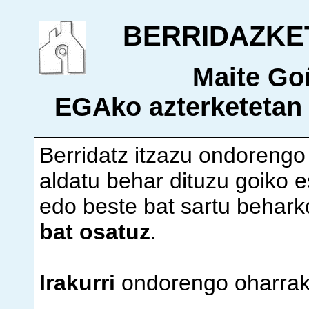
BERRIDAZKE
Maite Go
EGA
ko azterketetan
Berridatz itzazu ondorengo 
aldatu behar dituzu goiko e
edo beste bat sartu behark
bat osatuz
.
Irakurri
ondorengo oharrak 