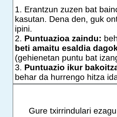
1. Erantzun zuzen bat bain
kasutan. Dena den, guk on
ipini.
2.
Puntuazioa zaindu:
beh
beti amaitu esaldia dagok
(gehienetan puntu bat izan
3.
Puntuazio ikur bakoit
behar da hurrengo hitza idat
Gure txirrindulari ezag