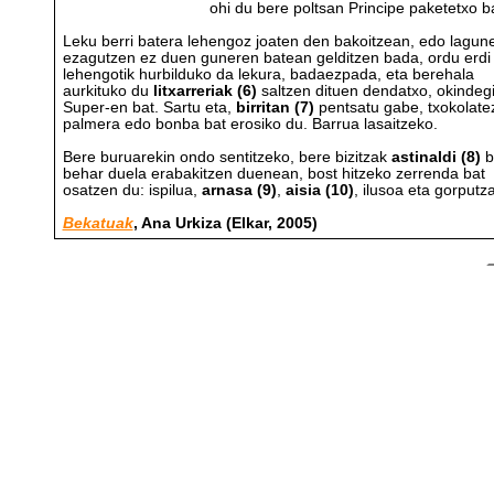
ohi du bere poltsan Principe paketetxo ba
Leku berri batera lehengoz joaten den bakoitzean, edo lagun
ezagutzen ez duen guneren batean gelditzen bada, ordu erdi
lehengotik hurbilduko da lekura, badaezpada, eta berehala
aurkituko du
litxarreriak (6)
saltzen dituen dendatxo, okindeg
Super-en bat. Sartu eta,
birritan (7)
pentsatu gabe, txokolate
palmera edo bonba bat erosiko du. Barrua lasaitzeko.
Bere buruarekin ondo sentitzeko, bere bizitzak
astinaldi (8)
b
behar duela erabakitzen duenean, bost hitzeko zerrenda bat
osatzen du: ispilua,
arnasa (9)
,
aisia (10)
, ilusoa eta gorputza
Bekatuak
, Ana Urkiza (Elkar, 2005)