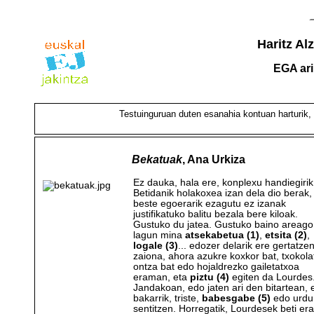
Haritz Al
EGA ar
Testuinguruan duten esanahia kontuan harturik,
Bekatuak
, Ana Urkiza
Ez dauka, hala ere, konplexu handiegirik
Betidanik holakoxea izan dela dio berak,
beste egoerarik ezagutu ez izanak
justifikatuko balitu bezala bere kiloak.
Gustuko du jatea. Gustuko baino areago
lagun mina
atsekabetua (1)
,
etsita (2)
,
logale (3)
... edozer delarik ere gertatze
zaiona, ahora azukre koxkor bat, txokola
ontza bat edo hojaldrezko gailetatxoa
eraman, eta
piztu (4)
egiten da Lourdes
Jandakoan, edo jaten ari den bitartean, 
bakarrik, triste,
babesgabe (5)
edo urdur
sentitzen. Horregatik, Lourdesek beti e