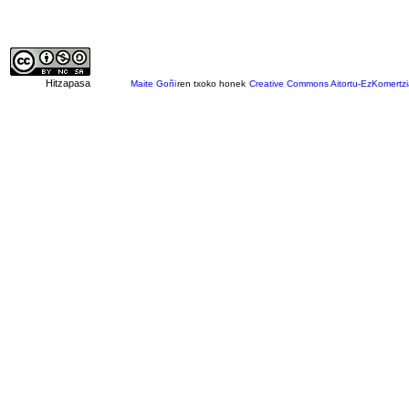
Hitzapasa
Maite Goñi
ren txoko honek
Creative Commons Aitortu-EzKomertzi