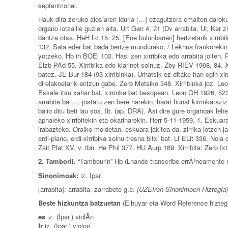
septentrional.
Hauk dira zeruko alosiaren iduria […] ezagutzera emaiten darokun
organo iotzaille guzien aita. Urt Gen 4, 21 (Dv arrabita, Ur, Ker z
dantza otsa. HeH Lc 15, 25. [Ene bulunbarien] hertzetarik xirrib
132. Sala eder bat bada bertze mundurako, / Lekhua frankorekin k
yotzeko. Hb in BOEl 103. Hasi zen xirribika edo arrabita joiten. P
Elzb PAd 55. Xirribika edo klarinet soinuz. Zby RIEV 1908, 84. Xi
batez. JE Bur 184 (93 xirribinka). Urhatsik ez ditake han egin xir
direlakoetarik entzun gabe. Zerb Metsiko 348. Xirribinka joz. Leo
Eskale itsu xahar bat, xirrinka bat besopean. Leon GH 1926, 523.
arrabita bat…; jostatu zen bere harekin, harat hunat kirrinkaraziz
balio ditu beti lau sos. Ib. (ap. DRA). Asi dire gure organoak lehe
aphaleko xirribitekin eta okarinarekin. Herr 5-11-1959, 1. Eskuar
irabazteko. Oraiko moldetan, eskuara jakitea da, zirrika jotzen j
erdi-piano, erdi-xirribika soinu-tresna bitxi bat. Lf ELit 336. Nola 
Zait Plat XV. v. tbn. He Phil 377. HU Aurp 189. Xirribita: Zerb I
2. Tamboril.
“Tambourin” Hb (Lhande transcribe errÃ³neamente xi
Sinonimoak:
iz. Ipar.
[arrabita]: arrabita, zarrabete g.e.
(UZEIren Sinonimoen Hiztegia)
Beste hizkuntza batzuetan
(Elhuyar eta Word Reference hiztegi
es
iz. (Ipar.) violÃ­n
fr
iz. (Ipar.) violon