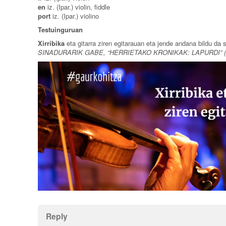
en
iz. (Ipar.) violin, fiddle
port
iz. (Ipar.) violino
Testuinguruan
Xirribika
eta gitarra ziren egitarauan eta jende andana bildu da 
SINADURARIK GABE, “HERRIETAKO KRONIKAK: LAPURDI” (2005
Reply