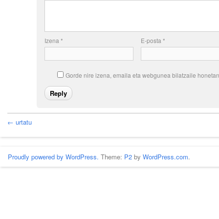
Izena
*
E-posta
*
Gorde nire izena, emaila eta webgunea bilatzaile honet
← urtatu
Proudly powered by WordPress.
Theme:
P2
by
WordPress.com
.