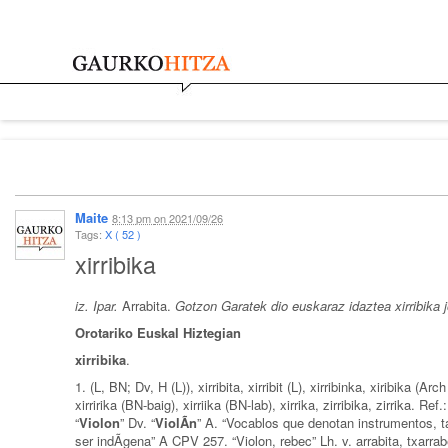
Gaurko hitza
Maite
8:13 pm
on
2021/09/26
Tags:
X ( 52 )
xirribika
iz.
Ipar.
Arrabita.
Gotzon Garatek dio euskaraz idaztea xirribika 
Orotariko Euskal Hiztegian
xirribika
.
1. (L, BN; Dv, H (L)), xirribita, xirribit (L), xirribinka, xiribika (Arc
xirririka (BN-baig), xirriika (BN-lab), xirrika, zirribika, zirrika. Ref.: A
“
Violon
” Dv. “
ViolÃ­n
” A. “Vocablos que denotan instrumentos, ta
ser indÃ­gena” A CPV 257. “Violon, rebec” Lh. v. arrabita, txarra