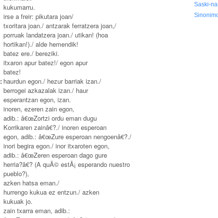
Saski-na
kukumarru.
irse a freir: pikutara joan/
Sinonim
txoritara joan./ antzarak ferratzera joan,/
porruak landatzera joan./ utikan! (hoa
hortikan!)./ alde hemendik!
batez ere./ bereziki.
itxaron apur batez!/ egon apur
batez!
:
haurdun egon./ hezur barriak izan./
berrogei azkazalak izan./ haur
esperantzan egon, izan.
inoren, ezeren zain egon,
adib.: â€œZortzi ordu eman dugu
Korrikaren zainâ€?./ inoren esperoan
egon, adib.: â€œZure esperoan nengoenâ€?./
inori begira egon./ inor itxaroten egon,
adib.: â€œZeren esperoan dago gure
herria?â€? (A quÃ© estÃ¡ esperando nuestro
pueblo?),
azken hatsa eman./
hurrengo kukua ez entzun./ azken
kukuak jo.
zain txarra eman, adib.: