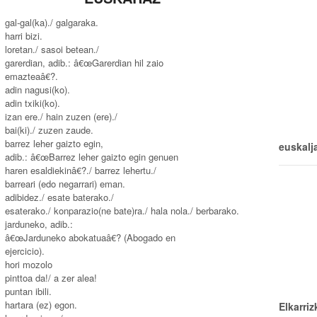
gal-gal(ka)./ galgaraka.
harri bizi.
loretan./ sasoi betean./
garerdian, adib.: â€œGarerdian hil zaio
emazteaâ€?.
adin nagusi(ko).
adin txiki(ko).
izan ere./ hain zuzen (ere)./
bai(ki)./ zuzen zaude.
barrez leher gaizto egin,
euskalj
adib.: â€œBarrez leher gaizto egin genuen
haren esaldiekinâ€?./ barrez lehertu./
barreari (edo negarrari) eman.
adibidez./ esate baterako./
esaterako./ konparazio(ne bate)ra./ hala nola./ berbarako.
jarduneko, adib.:
â€œJarduneko abokatuaâ€? (Abogado en
ejercicio).
hori mozolo
pinttoa da!/ a zer alea!
puntan ibili.
hartara (ez) egon.
Elkarriz