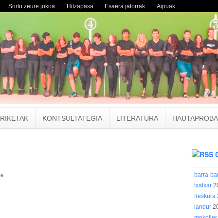
Sortu zeure jokoa
Hitzapasa
Esaera jatorrak
Aipuak
RIKETAK
KONTSULTATEGIA
LITERATURA
HAUTAPROBA
be
barra-ba
txatxar
2
freskura
landur
20
mokofier,