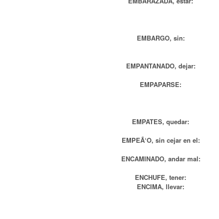
EMBARAZADA, estar:
EMBARGO, sin:
EMPANTANADO, dejar:
EMPAPARSE:
EMPATES, quedar:
EMPEÃ‘O, sin cejar en el:
ENCAMINADO, andar mal:
ENCHUFE, tener:
ENCIMA, llevar: