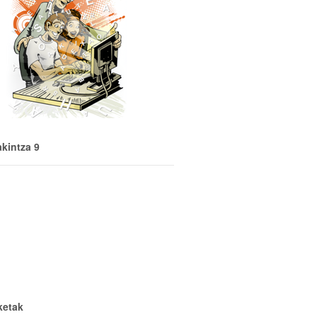
akintza 9
ketak