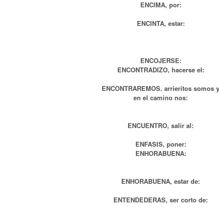
ENCIMA, por:
ENCINTA, estar:
ENCOJERSE:
ENCONTRADIZO, hacerse el:
ENCONTRAREMOS. arrieritos somos 
en el camino nos:
ENCUENTRO, salir al:
ENFASIS, poner:
ENHORABUENA:
ENHORABUENA, estar de:
ENTENDEDERAS, ser corto de: