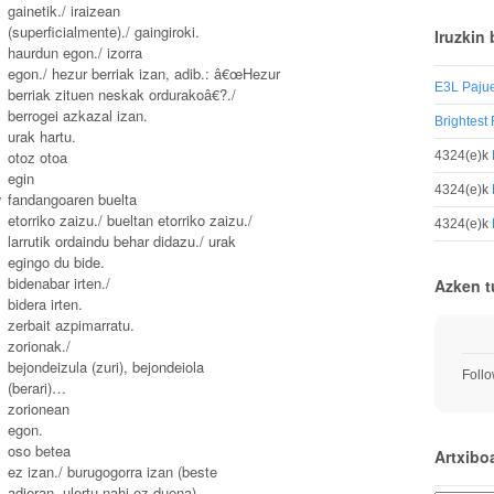
gainetik./ iraizean
(superficialmente)./ gaingiroki.
Iruzkin 
haurdun egon./ izorra
egon./ hezur berriak izan, adib.: â€œHezur
E3L Paju
berriak zituen neskak ordurakoâ€?./
berrogei azkazal izan.
Brightest 
urak hartu.
otoz otoa
4324
(e)k
egin
4324
(e)k
y
fandangoaren buelta
etorriko zaizu./ bueltan etorriko zaizu./
4324
(e)k
larrutik ordaindu behar didazu./ urak
egingo du bide.
bidenabar irten./
Azken t
bidera irten.
zerbait azpimarratu.
zorionak./
bejondeizula (zuri), bejondeiola
Foll
(berari)…
zorionean
egon.
oso betea
Artxibo
ez izan./ burugogorra izan (beste
adieran, ulertu nahi ez duena).