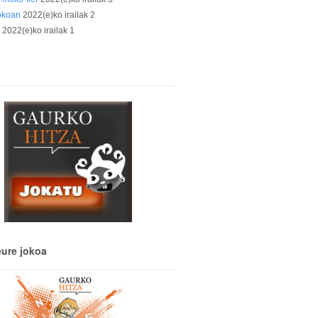
okoan
2022(e)ko irailak 2
a
2022(e)ko irailak 1
eure jokoa