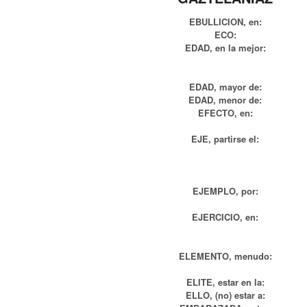
EBULLICION, en:
ECO:
EDAD, en la mejor:
EDAD, mayor de:
EDAD, menor de:
EFECTO, en:
EJE, partirse el:
EJEMPLO, por:
EJERCICIO, en:
ELEMENTO, menudo:
ELITE, estar en la:
ELLO, (no) estar a: