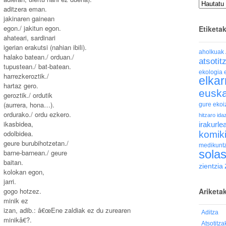
Artxiboak
aditzera eman.
jakinaren gainean
egon./ jakitun egon.
Etiketa
ahateari, sardinari
igerian erakutsi (nahian ibili).
aholkuak
halako batean./ orduan./
atsotit
tupustean./ bat-batean.
ekologia
harrezkeroztik./
elkar
hartaz gero.
eusk
geroztik./ ordutik
(aurrera, hona…).
gure eko
ordurako./ ordu ezkero.
hitzaro
ida
ikasbidea,
irakurl
odolbidea.
komik
geure burubihotzetan./
medikunt
sola
barne-barnean./ geure
baitan.
zientzia
kolokan egon,
jarri.
Ariketa
gogo hotzez.
minik ez
izan, adib.: â€œEne zaldiak ez du zurearen
Aditza
minikâ€?.
Atsotitza