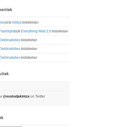
berriak
elas
(e)k
Aditza
bidalketan
Flashlight
(e)k
Everything Web 2.0
bidalketan
Deklinabidea
bidalketan
Deklinabidea
bidalketan
Deklinabidea
bidalketan
uitak
ow
@euskaljakintza
on Twitter
ak