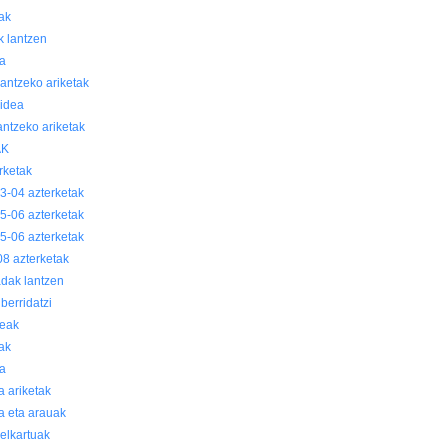
oak
k lantzen
a
lantzeko ariketak
idea
antzeko ariketak
AK
rketak
3-04 azterketak
5-06 azterketak
5-06 azterketak
8 azterketak
dak lantzen
berridatzi
eak
oak
a
a ariketak
ia eta arauak
elkartuak