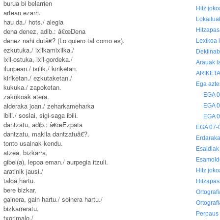
burua bi belarrien
Hitz jok
artean ezarri.
Lokailua
hau da./ hots./ alegia
dena denez, adib.: â€œDena
Hitzapas
denez nahi dutâ€? (Lo quiero tal como es).
Lexikoa 
ezkutuka./ ixilkamixilka./
Deklinab
ixil-ostuka, ixil-gordeka./
Arauak l
ilunpean./ isilik./ kiriketan.
ARIKET
kiriketan./ ezkutaketan./
Ega azte
kukuka./ zapoketan.
EGA 0
zakukoak atera.
alderaka joan./ zeharkameharka
EGA 0
ibili./ soslai, sigi-saga ibili.
EGA 0
dantzatu, adib.: â€œEzpata
EGA 07-0
dantzatu, makila dantzatuâ€?.
Erdaraka
tonto usainak kendu.
Esaldiak 
atzea, bizkarra,
Esamold
gibel(a), lepoa eman./ aurpegia itzuli.
aratinik jausi./
Hitz jok
taloa hartu.
Hitzapas
bere bizkar,
Ortografi
gainera, gain hartu./ soinera hartu./
Ortograf
bizkarreratu.
Perpaus 
txorimalo./