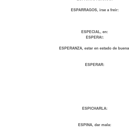
ESPARRAGOS, irse a freir:
ESPECIAL, en:
ESPERA!:
ESPERANZA, estar en estado de buena
ESPERAR:
ESPICHARLA:
ESPINA, dar mala: