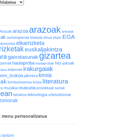
k
arazoak
arazoa
Arauak
ariketak
EGA
zak
aurrerapenak
bidaiak
dirua
ebpn
elkarrizketa
ekonomia
rizketak
euskaljakintza
gizartea
ara
gaixotasunak
hautaproba
hitz-jokoak
izpenak
hautaprobak
irakurgaiak
internet
zlana
kirola
earen_txokoa
jakintza
literatura
iak
kontsumismoa
krisia
osasuna
musika
za
proiektuak
sariak
sean
teknologia
tabakoa
urtebetetzeak
zorionak
k menu pertsonalizatua
k lantzen