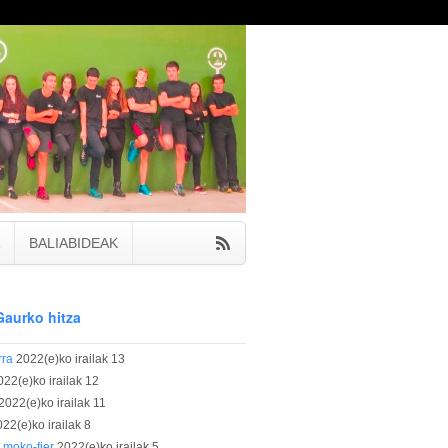
BALIABIDEAK
Gaurko hitza
rra
2022(e)ko irailak 13
022(e)ko irailak 12
2022(e)ko irailak 11
22(e)ko irailak 8
 moko-fier
2022(e)ko irailak 5