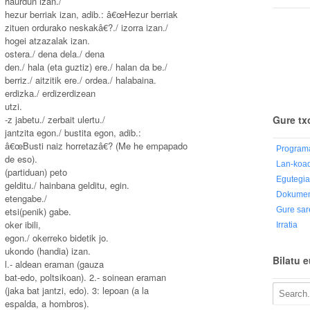
haurdun izan./
hezur berriak izan, adib.: â€œHezur berriak
zituen ordurako neskakâ€?./ izorra izan./
hogei atzazalak izan.
ostera./ dena dela./ dena
den./ hala (eta guztiz) ere./ halan da be./
berriz./ aitzitik ere./ ordea./ halabaina.
erdizka./ erdizerdizean
utzi.
-z jabetu./ zerbait ulertu./
Gure tx
jantzita egon./ bustita egon, adib.:
â€œBusti naiz horretazâ€? (Me he empapado
Program
de eso).
Lan-koa
(partiduan) peto
Egutegi
gelditu./ hainbana gelditu, egin.
Dokumen
etengabe./
etsi(penik) gabe.
Gure sar
oker ibili,
Irratia
egon./ okerreko bidetik jo.
ukondo (handia) izan.
Bilatu 
l.- aldean eraman (gauza
bat-edo, poltsikoan). 2.- soinean eraman
(jaka bat jantzi, edo). 3: lepoan (a la
espalda, a hombros).