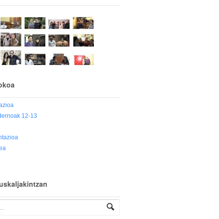
okoa
azioa
dernoak 12-13
a
tazioa
ea
euskaljakintzan