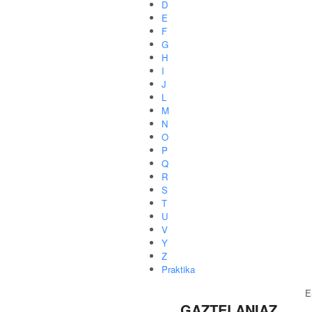
D
E
F
G
H
I
J
L
M
N
O
P
Q
R
S
T
U
V
Y
Z
Praktika
E
GAZTELANIAZ