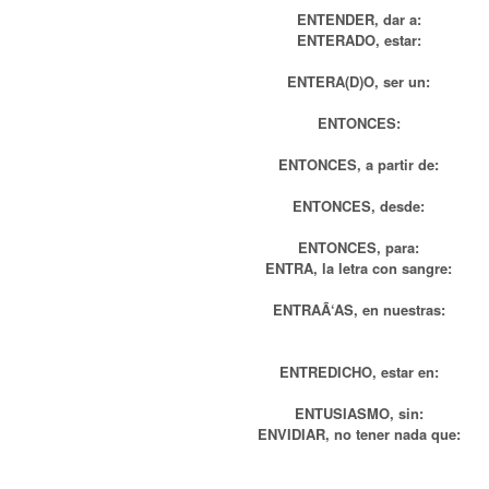
ENTENDER, dar a:
ENTERADO, estar:
ENTERA(D)O, ser un:
ENTONCES:
ENTONCES, a partir de:
ENTONCES, desde:
ENTONCES, para:
ENTRA, la letra con sangre:
ENTRAÃ‘AS, en nuestras:
ENTREDICHO, estar en:
ENTUSIASMO, sin:
ENVIDIAR, no tener nada que: