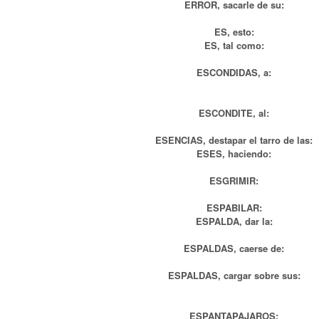
ERROR, sacarle de su:
ES, esto:
ES, tal como:
ESCONDIDAS, a:
ESCONDITE, al:
ESENCIAS, destapar el tarro de las:
ESES, haciendo:
ESGRIMIR:
ESPABILAR:
ESPALDA, dar la:
ESPALDAS, caerse de:
ESPALDAS, cargar sobre sus:
ESPANTAPAJAROS: