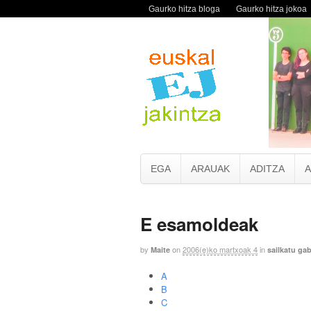
Gaurko hitza bloga
Gaurko hitza jokoa
EGA
ARAUAK
ADITZA
A
E esamoldeak
by
on
2006(e)ko martxoak 4
in
Maite
sailkatu ga
A
B
C