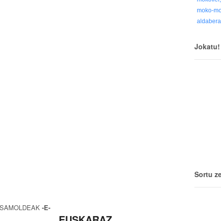
moko-m
aldaber
Jokatu!
Sortu z
SAMOLDEAK
-E-
EUSKARAZ